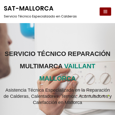
SAT-MALLORCA
Saltar
Servicio Técnico Especializado en Calderas
al
contenido
SERVICIO TÉCNICO REPARACIÓN
MULTIMARCA
VAILLANT
MALLORCA
Asistencia Técnica Especializada en la Reparación
de Calderas, Calentadores, Termos, Acumuladores y
Calefacción en Mallorca