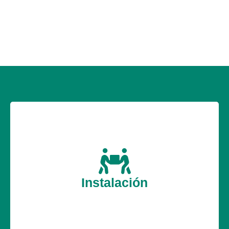
Cuando adquiera su equipo no dude en solicitar
nuestro servicio de instalación a un precio
económico, pondremos a nuestros mejores
Instalación
profesionales para realizar el servicio que
necesita