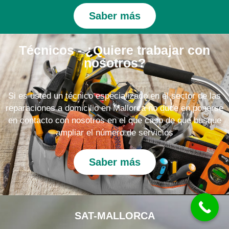
Saber más
Técnicos - ¿Quiere trabajar con
nosotros?
Si es usted un técnico especializado en el sector de las
reparaciones a domicilio en Mallorca no dude en ponerse
en contacto con nosotros en el que caso de que busque
ampliar el número de servicios
Saber más
SAT-MALLORCA