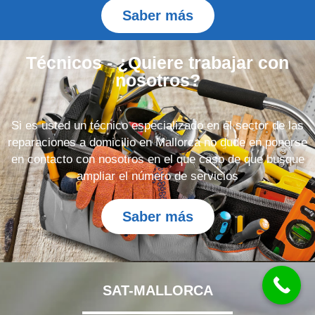
Saber más
Técnicos - ¿Quiere trabajar con
nosotros?
Si es usted un técnico especializado en el sector de las
reparaciones a domicilio en Mallorca no dude en ponerse
en contacto con nosotros en el que caso de que busque
ampliar el número de servicios
Saber más
SAT-MALLORCA