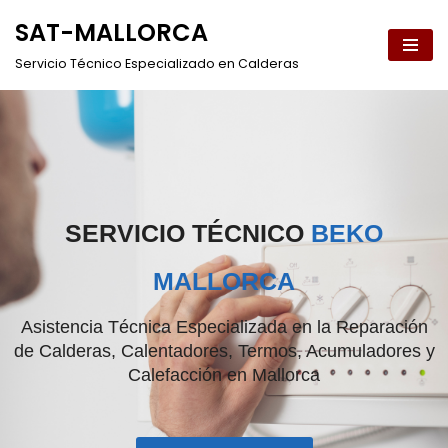
SAT-MALLORCA
Saltar
Servicio Técnico Especializado en Calderas
al
contenido
SERVICIO TÉCNICO
BEKO
MALLORCA
Asistencia Técnica Especializada en la Reparación
de Calderas, Calentadores, Termos, Acumuladores y
Calefacción en Mallorca